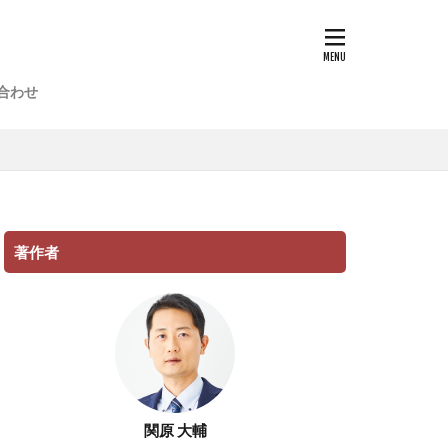
合わせ
著作者
関原 大輔