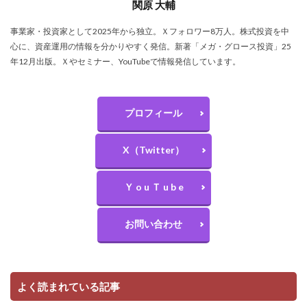
関原 大輔
事業家・投資家として2025年から独立。Ｘフォロワー8万人。株式投資を中
心に、資産運用の情報を分かりやすく発信。新著「メガ・グロース投資」25
年12月出版。Ｘやセミナー、YouTubeで情報発信しています。
プロフィール
X（Twitter）
Ｙ o u Ｔ u b e
お問い合わせ
よく読まれている記事