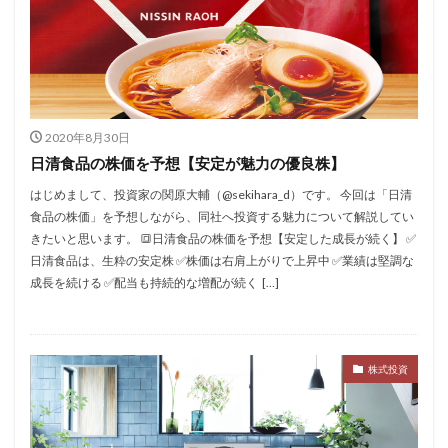
2020年8月30日
日清食品の株価を予想【安定が魅力の優良株】
はじめまして、投資家の関原大輔（@sekihara_d）です。 今回は「日清
食品の株価」を予想しながら、同社へ投資する魅力について解説してい
きたいと思います。 🔳日清食品の株価を予想【安定した成長が続く】 ✅
日清食品は、生粋の安定株 ✅株価は右肩上がりで上昇中 ✅業績は堅調な
成長を続ける ✅配当も持続的な増配が続く  […]
株式投資