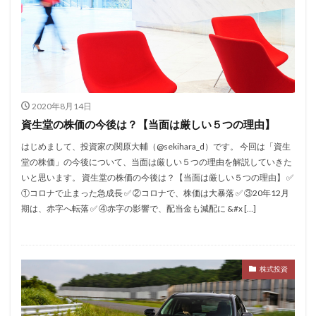
2020年8月14日
資生堂の株価の今後は？【当面は厳しい５つの理由】
はじめまして、投資家の関原大輔（@sekihara_d）です。 今回は「資生
堂の株価」の今後について、当面は厳しい５つの理由を解説していきた
いと思います。 資生堂の株価の今後は？【当面は厳しい５つの理由】 ✅
①コロナで止まった急成長 ✅ ②コロナで、株価は大暴落 ✅ ③20年12月
期は、赤字へ転落 ✅ ④赤字の影響で、配当金も減配に &#x […]
株式投資