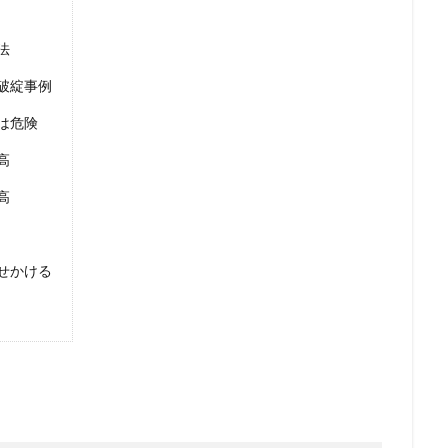
法
破綻事例
は危険
高
高
せかける