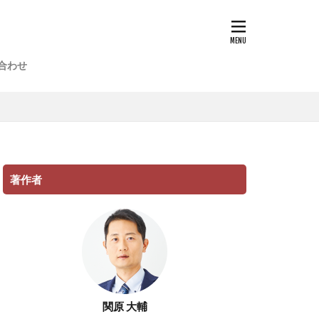
合わせ
著作者
関原 大輔