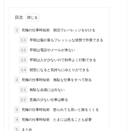
目次
1
究極の仕事時短術 朝活でレバレッジをかける
1.1
早朝は脳が最もフレッシュな状態で作業できる
1.2
早朝は電話やメールが来ない
1.3
早朝は人が少ないので効率よく行動できる
1.4
朝型になると気持ちにゆとりができる
2
究極の仕事時短術 無駄な仕事をすべて削る
2.1
無駄な会議には出ない
2.2
意義の少ない仕事は断る
3
究極の仕事時短術 怒られても良いと腹をくくる
4
究極の仕事時短術 たまには怒ることも必要
5
まとめ