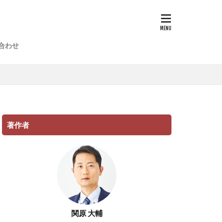
合わせ
著作者
関原 大輔