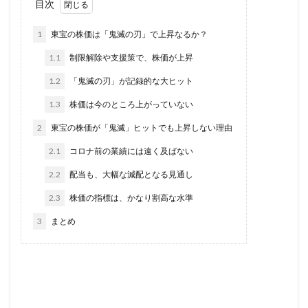
目次
1
東宝の株価は「鬼滅の刃」で上昇なるか？
1.1
制限解除や支援策で、株価が上昇
1.2
「鬼滅の刃」が記録的な大ヒット
1.3
株価は今のところ上がっていない
2
東宝の株価が「鬼滅」ヒットでも上昇しない理由
2.1
コロナ前の業績には遠く及ばない
2.2
配当も、大幅な減配となる見通し
2.3
株価の指標は、かなり割高な水準
3
まとめ