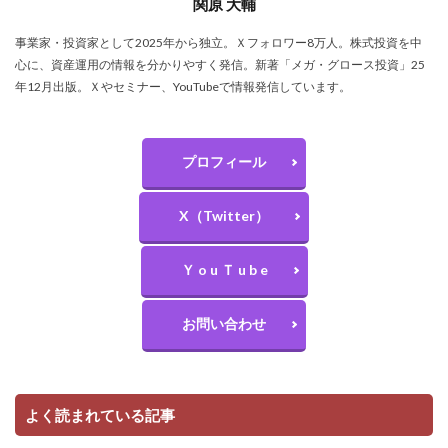
関原 大輔
事業家・投資家として2025年から独立。Ｘフォロワー8万人。株式投資を中
心に、資産運用の情報を分かりやすく発信。新著「メガ・グロース投資」25
年12月出版。Ｘやセミナー、YouTubeで情報発信しています。
プロフィール
X（Twitter）
Ｙ o u Ｔ u b e
お問い合わせ
よく読まれている記事