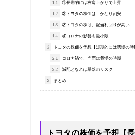
1.1
①長期的には右肩上がりで上昇
1.2
②トヨタの株価は、かなり割安
1.3
③トヨタの株は、配当利回りが高い
1.4
④コロナの影響も最小限
2
トヨタの株価を予想【短期的には我慢の時
2.1
コロナ禍で、当面は我慢の時期
2.2
減配となれば暴落のリスク
3
まとめ
トヨタの株価を予想【長