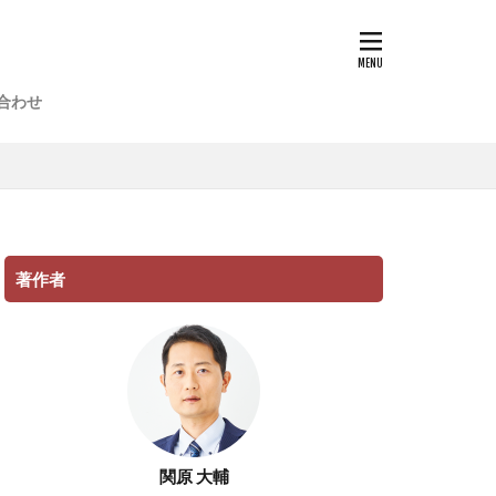
合わせ
著作者
関原 大輔