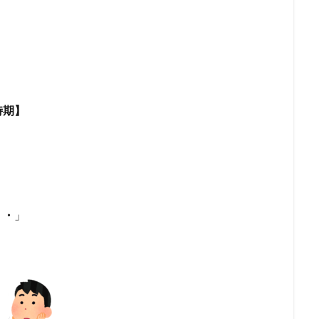
時期】
・・
」
。