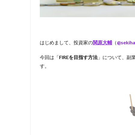
はじめまして、投資家の
関原大輔
（
@sekiha
今回は「
FIREを目指す方法
」について、副業
す。