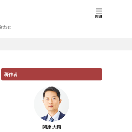
合わせ
著作者
関原 大輔