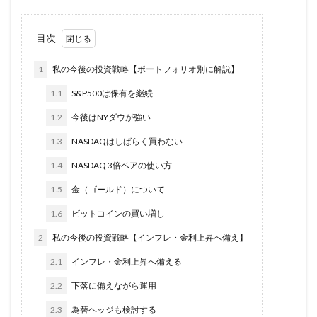
目次
1
私の今後の投資戦略【ポートフォリオ別に解説】
1.1
S&P500は保有を継続
1.2
今後はNYダウが強い
1.3
NASDAQはしばらく買わない
1.4
NASDAQ 3倍ベアの使い方
1.5
金（ゴールド）について
1.6
ビットコインの買い増し
2
私の今後の投資戦略【インフレ・金利上昇へ備え】
2.1
インフレ・金利上昇へ備える
2.2
下落に備えながら運用
2.3
為替ヘッジも検討する